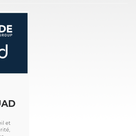
UAD
il et
rité,