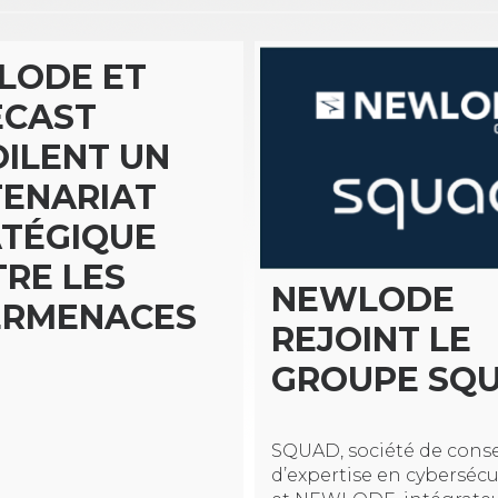
LODE ET
ECAST
ILENT UN
ENARIAT
TÉGIQUE
RE LES
NEWLODE
ERMENACES
REJOINT LE
GROUPE SQ
SQUAD, société de conse
d’expertise en cybersécu