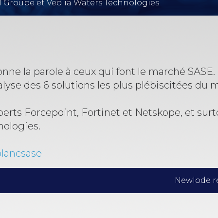
PM Groupe et Veolia Waters Technologies
onne la parole à ceux qui font le marché SASE.
alyse des 6 solutions les plus plébiscitées du 
perts Forcepoint, Fortinet et Netskope, et sur
nologies.
blancsase
Newlode ré