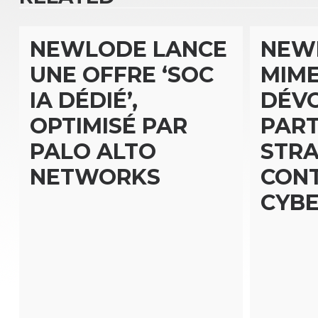
L’ARTICLE
NEWLODE LANCE
NEW
UNE OFFRE ‘SOC
MIM
IA DÉDIÉ’,
DÉVO
OPTIMISÉ PAR
PART
PALO ALTO
STRA
NETWORKS
CONT
CYB