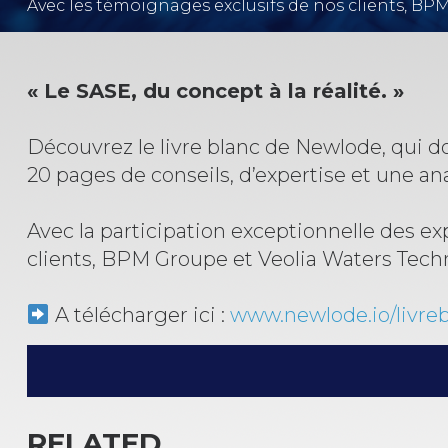
Avec les témoignages exclusifs de nos clients, B
« Le SASE, du concept à la réalité. »
Découvrez le livre blanc de Newlode, qui d
20 pages de conseils, d’expertise et une an
Avec la participation exceptionnelle des ex
clients, BPM Groupe et Veolia Waters Tech
A télécharger ici :
www.newlode.io/livre
NAVIGATION
DE
RELATED